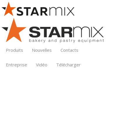
Produits
Nouvelles
Contacts
Entreprise
Vidéo
Télécharger
PRODUITS
Batteurs mélangeurs industriels 200/800
litres
PL200C
PL200P
PL300P
PL400P