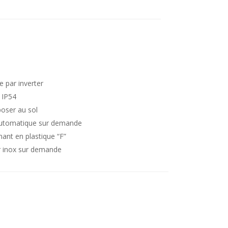
e par inverter
 IP54
poser au sol
automatique sur demande
nant en plastique “F”
er inox sur demande