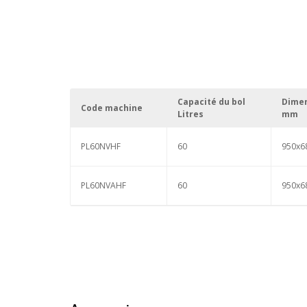
Capacité du bol
Dime
Code machine
Litres
mm
PL60NVHF
60
950x6
PL60NVAHF
60
950x6