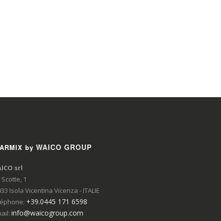
WAICO GROUP
ARMIX by
ICO srl
 Scotte, 1
33 Isola Vicentina Vicenza - ITALIE
+39.0445 171 6598
léphone:
info@waicogroup.com
ail: