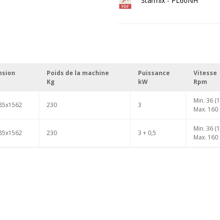
Starmix - PL60NH
nsion
Poids de la machine
Puissance
Vitesse
Kg
kW
Rpm
Min. 36 (
85x1562
230
3
Max. 160 
Min. 36 (
85x1562
230
3 + 0,5
Max. 160 