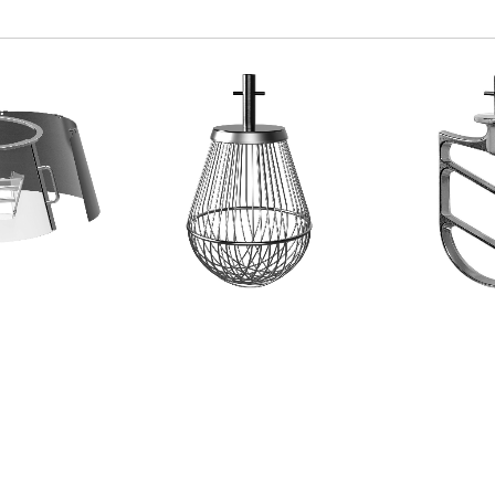
NE FISSA
FRUSTA A FILI FINI
SPATOLA I
 PLASTICA F