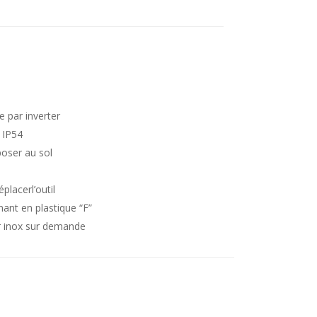
e par inverter
 IP54
poser au sol
lacerl’outil
nant en plastique “F”
er inox sur demande