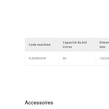
Capacité du bol
Dime
Code machine
Litres
mm
PL80SNVAHF
80
1022x
Accessoires