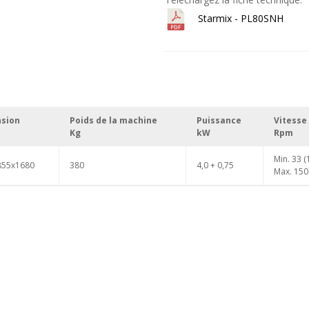
Starmix - PL80SNH
nsion
Poids de la machine
Puissance
Vitesse
Kg
kW
Rpm
Min. 33 (
855x1680
380
4,0 + 0,75
Max. 150