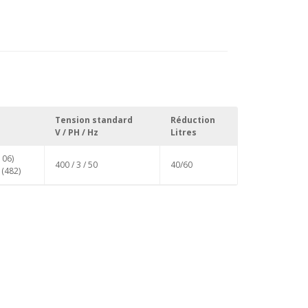
Tension standard
Réduction
V / PH / Hz
Litres
106)
400 / 3 / 50
40/60
 (482)