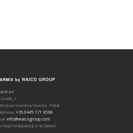
WAICO GROUP
ARMIX by
ICO srl
 Scotte, 1
33 Isola Vicentina Vicenza - ITALIE
+39.0445 171 6598
léphone:
info@waicogroup.com
ail:
 IT04374140244 R.E.A. VI-399347