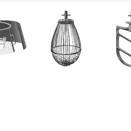
NE FISSA
FRUSTA A FILI FINI
SPATOLA I
 PLASTICA F