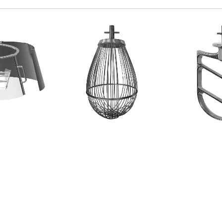
NE FISSA
FRUSTA A FILI FINI
SPATOLA I
 PLASTICA F