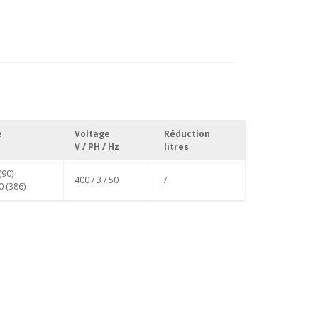
e
Voltage
Réduction
V / PH / Hz
litres
(90)
400 / 3 / 50
/
0 (386)