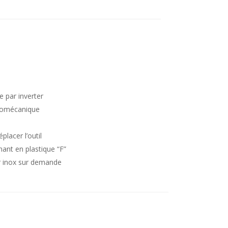
e par inverter
romécanique
lacer l’outil
nant en plastique “F”
er inox sur demande