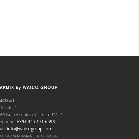
WAICO GROUP
ARMIX by
ICO srl
 Scotte, 1
33 Isola Vicentina Vicenza - ITALIE
+39.0445 171 6598
léphone:
info@waicogroup.com
ail:
 IT04374140244 R.E.A. VI-399347