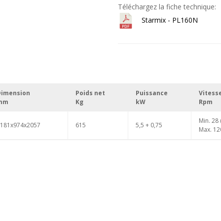
Téléchargez la fiche technique:
Starmix - PL160N
Dimension
Poids net
Puissance
Vitess
mm
Kg
kW
Rpm
Min. 28 
181x974x2057
615
5,5 + 0,75
Max. 12