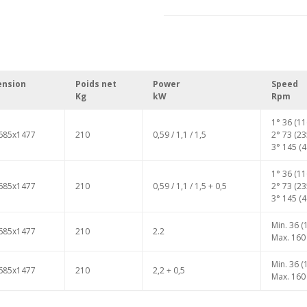
ension
Poids net
Power
Speed
Kg
kW
Rpm
1° 36 (11
685x1477
210
0,59 / 1,1 / 1,5
2° 73 (23
3° 145 (4
1° 36 (11
685x1477
210
0,59 / 1,1 / 1,5 + 0,5
2° 73 (23
3° 145 (4
Min. 36 (
685x1477
210
2.2
Max. 160
Min. 36 (
685x1477
210
2,2 + 0,5
Max. 160