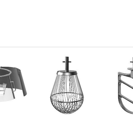
NE FISSA
FRUSTA A FILI FINI
SPATOLA I
 PLASTICA F