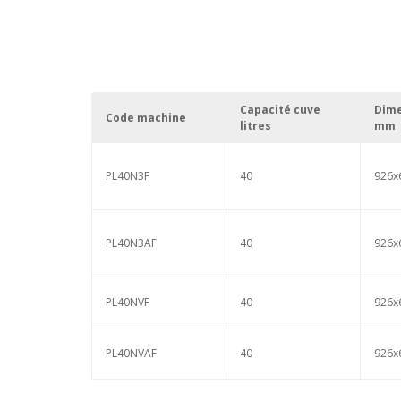
Capacité cuve
Dim
Code machine
litres
mm
PL40N3F
40
926x
PL40N3AF
40
926x
PL40NVF
40
926x
PL40NVAF
40
926x