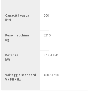
Capacità vasca
600
litri
Peso macchina
5210
Kg
Potenza
37 + 4 = 41
kW
Voltaggio standard
400 / 3 / 50
V / PH / Hz