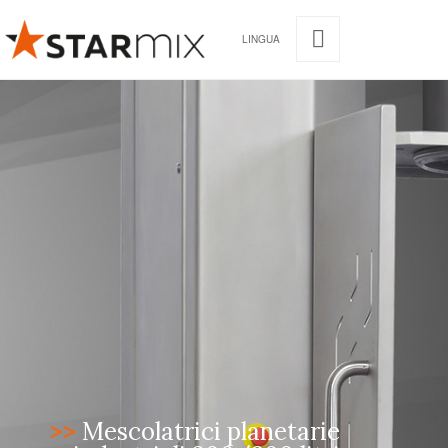
LINGUA
>>
Mescolatrici planetarie