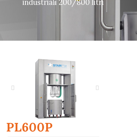
industriali 200/800 litri
PL600P