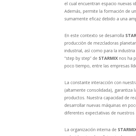
el cual encuentran espacio nuevas i
Además, permite la formación de u
sumamente eficaz debido a una ampl
En este contexto se desarrolla
STA
producciòn de mezcladoras planetaria
industrial, asì como para la industria
“step by step” de
STARMIX
nos ha p
poco tiempo, entre las empresas líde
La constante interacción con nuest
(altamente consolidada), garantiza l
productos. Nuestra capacidad de rea
desarrollar nuevas máquinas en poc
diferentes expectativas de nuestros c
La organización interna de
STARMI