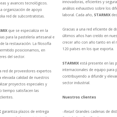
innovadoras, eficientes y segu
deas y avances tecnológicos.
análisis exhaustivo sobre los di
na organización de apoyo
laboral. Cada año,
STARMIX
ded
ia red de subcontratistas.
Gracias a una red eficiente de d
RMIX
que se especializa en la
últimos años han creído en nue
s para la pastelería artesanal e
crecer año con año tanto en el
 de la restauración. La filosofía
120 países en los que exporta.
ermitido posicionarnos, en
res del sector.
STARMIX
está presente en las p
internacionales de equipo para p
ra red de proveedores expertos
contribuyendo a difundir y elevar 
a elevada calidad de nuestros
sector industrial.
lizar proyectos especiales y
o tiempo satisfacen las
lientes.
Nuestros clientes
X
garantiza plazos de entrega
-
Retail
: Grandes cadenas de dis