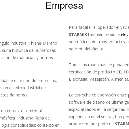
Empresa
Para facilitar al operador el vac
STARMIX
también produce
elev
neumáticos de transferencia y p
ángulo industrial Thiene-Marano
petición del cliente.
a), cuna histórica de numerosas
ucción de máquinas y hornos
Todas las máquinas de panader
certificación de producto
CE
,
CB
Bielorusia, Kazajistán, Armenia).
torial de este tipo de empresas,
 un distrito industrial de
ctos de horno.
La estrecha colaboración entre p
software de diseño de última ge
especializados en la seguridad 
n contexto territorial
experiencia en el sector, han pe
mósfera” industrial llena de
producción por parte de
STARM
ología consolidadas; contexto en