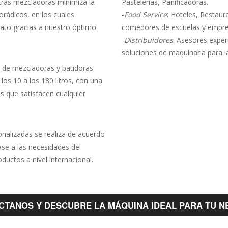
stras mezcladoras minimiza la
Pastelerías, Panificadoras.
orádicos, en los cuales
-
Food Service
: Hoteles, Restaura
ato gracias a nuestro óptimo
comedores de escuelas y empre
-
Distribuidores
: Asesores expe
soluciones de maquinaria para la
 de mezcladoras y batidoras
los 10 a los 180 litros, con una
s que satisfacen cualquier
nalizadas se realiza de acuerdo
ase a las necesidades del
uctos a nivel internacional.
CTANOS Y DESCUBRE LA MÁQUINA IDEAL PARA TU N