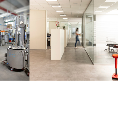
MIX
NUESTRA OFICINA
nes
The STARMIX machines